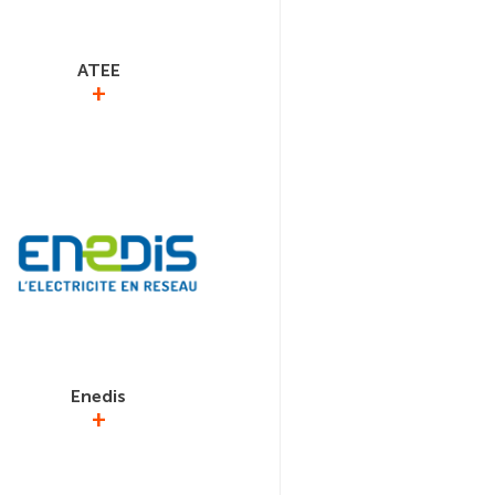
ATEE
+
MELEC est membre du Conseil
stration de l’Association Technique
Environnement qui a pour mission
 progresser la maîtrise de l’énergie
duire les émissions de gaz à effet
de serre.
atee.fr
Enedis
+
st le gestionnaire du réseau public
tricité en France : anciennement