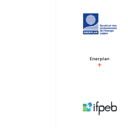
cybersécurité des systèmes industr
urbains.
Enerplan
+
Syndicat des professionnels de l’é
solaire, Enerplan est membre ass
GIMELEC.Ensemble, Enerplan e
GIMELEC œuvrent en faveur 
déploiement de nouveaux syst
énergétiques décarbonés et décentr
www.enerplan.asso.fr