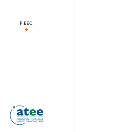
FIEEC
+
EC est affilié à la Fédération des
es Electriques, Electroniques et de
ication, depuis la création de
rnière, pour fédérer la filière des
électrotechnologies
www.fieec.fr