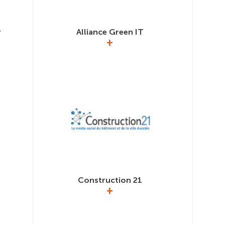
Alliance Green IT
r
+
Association de loi 1901 réunissant les
teur de
Le GI
acteurs du secteur du numérique engagés
ique de
d’Admini
dans la filière green IT. Le GIMELEC est
r – CSF
Energie 
membre du Bureau de l’AGIT.
ence
de faire
nçais.
et de ré
alliancegreenit.org
r.org
Construction 21
+
GIMELEC
Le média du bâtiment et de la ville durable.
Enedis e
la
d’élec