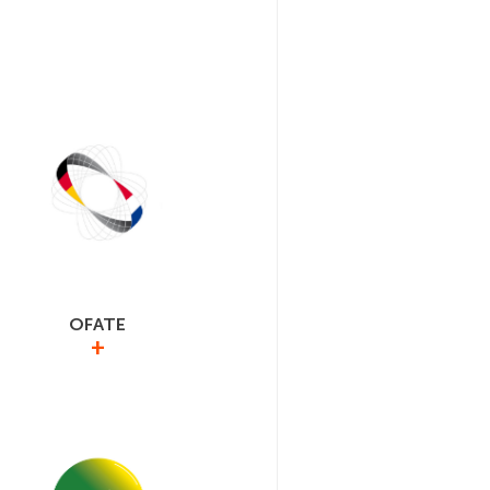
OFATE
+
franco-allemand pour la transition
gétique, dont le GIMELEC est
adhérent.
/energie-fr-de.eu/fr/accueil.html