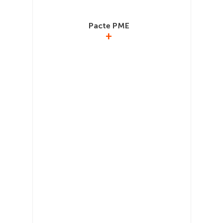
Pacte PME
+
ançais
Représen
Le GIMELEC est engagé dans cette
 pour
Électr
association qui a pour vocation de faire
nsition
promoti
grandir les PME françaises.
ieuse.
Le GIM
www.pactepme.org
ht
strie du
ciété de
ent.