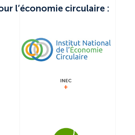
ur l’économie circulaire :
INEC
+
Le GIMELEC est membre de l’
Institut
National de l’économie circulaire
cte, la
Office 
 DEEE
éner
EEE
cteurs.
https:/
/