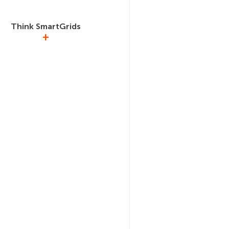
de solutions hydrogène.
Think SmartGrids
+
te la filière française des Réseaux
iques Intelligents et en assure la
on en France et à l’international.
ELEC est membre du Bureau de
Think Smartgrids.
tps://www.thinksmartgrids.fr