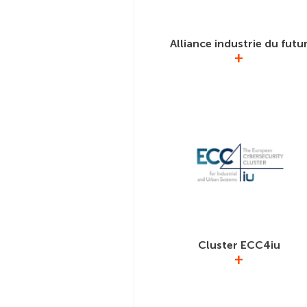
Alliance industrie du futu
+
Le Gimelec est membre co-fonda
l’AIF qui porte le Contrat Stratég
Filière Solutions Industrie du Futu
S-I-F pour promouvoir l’excell
opérationnelle des industriels fra
https://solutionsindustriedufutu
Cluster ECC4iu
+
Ce cluster Européen a rejoint le 
en 2019 afin de promouvoir 