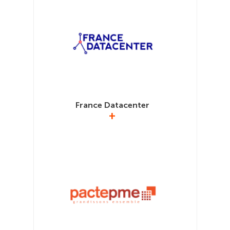
www.construction21.org/france
iels et
ERDF (sui
qui assur
France Datacenter
+
Fédère l’ensemble de la filière du
nergie
Réuniss
datacenter pour promouvoir ses intérêts,
ocié du
Hydrogèn
contribuer à son développement et
t le
frança
renforcer la souveraineté numérique
du
l’ense
française. Le GIMELEC est membre du
èmes
grands g
Conseil d’Administration de France
alisés.
projets 
Datacenter.
ups 
labor
www.francedatacenter.com
d’excel
comp
territor