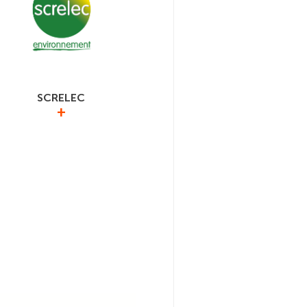
SCRELEC
+
 est un éco-organisme à but non
 agréé par l’État sur deux filières à
sabilité élargie des producteurs
 Piles et accumulateurs ainsi que
es d’impression professionnelles.
EC est actionnaire de Screlec et
de son Conseil d’Administration.
https://www.screlec.fr/