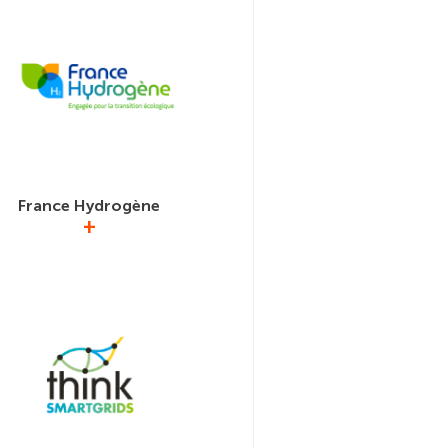
te à la scission d’EDF) c’est Enedis
e la distribution de la basse tension
auprès des abonnés.
France Hydrogène
+
ant plus de 460 membres, France
e fédère les acteurs de la filière
ise de l’hydrogène structurés sur
mble de la chaîne de valeur : des
roupes industriels développant des
d’envergure, des PME-PMI et start-
innovantes soutenues par des
atoires et centres de recherche
lence, des associations, pôles de
étitivités et des collectivités
iales mobilisés pour le déploiement