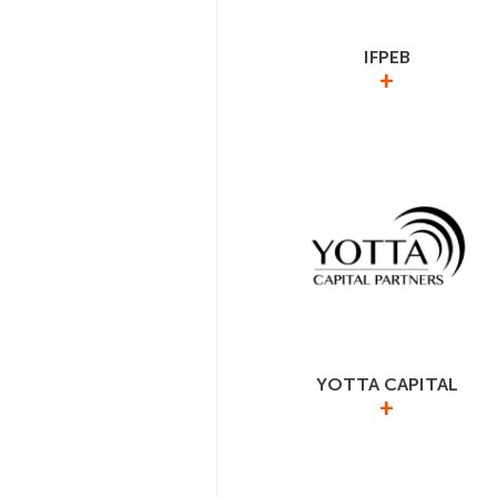
IFPEB
+
Le GIMELEC agit avec l’Institut Fr
pour la performance du bâtiment
inscrire les bâtiments dans une tra
énergétique et écologique ambit
www.ifpeb.fr
YOTTA CAPITAL
+
Le GIMELEC soutient le fonds indu
futur de Yotta Capital Partners, so
gestion en capital-investissem