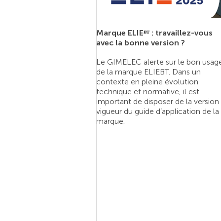
ploitants de
 vous engagez
 une démarche de
Marque ELIEᴮᵀ : travaillez-vous
que. Pour maîtriser
avec la bonne version ?
r répondre à vos
mentaires : vous
Le GIMELEC alerte sur le bon usag
es économies
de la marque ELIEBT. Dans un
contexte en pleine évolution
technique et normative, il est
important de disposer de la version
vigueur du guide d’application de la
marque.