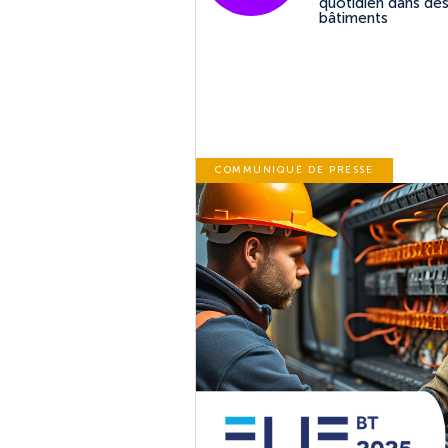
quotidien dans de
bâtiments
COMMUNIQUÉ DE PRESSE
onsommations
votre bâtiment ?