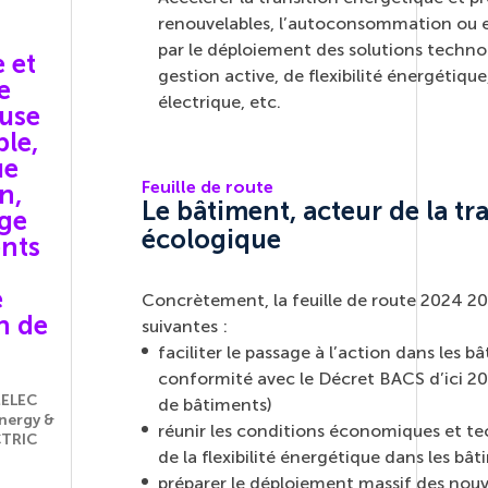
renouvelables, l’autoconsommation ou e
par le déploiement des solutions techno
 et
gestion active, de flexibilité énergétiqu
e
électrique, etc.
use
le,
ue
Feuille de route
n,
Le bâtiment, acteur de la tr
age
écologique
ents
e
Concrètement, la feuille de route 2024 202
n de
suivantes :
faciliter le passage à l’action dans les 
conformité avec le Décret BACS d’ici 20
MELEC
de bâtiments)
Energy &
réunir les conditions économiques et t
CTRIC
de la
flexibilité énergétique
dans les bât
préparer le déploiement massif des nouv