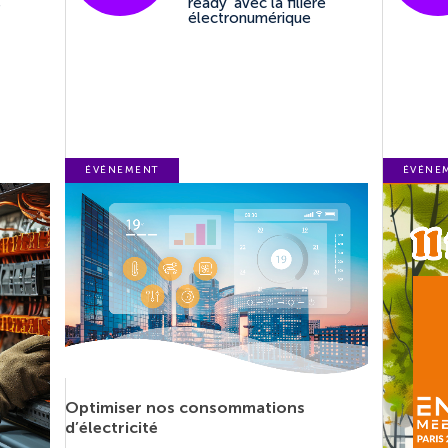
s
ready’ avec la filière
électronumérique
ÉVÉNEMENT
ÉVÉNE
Optimiser nos consommations
d’électricité