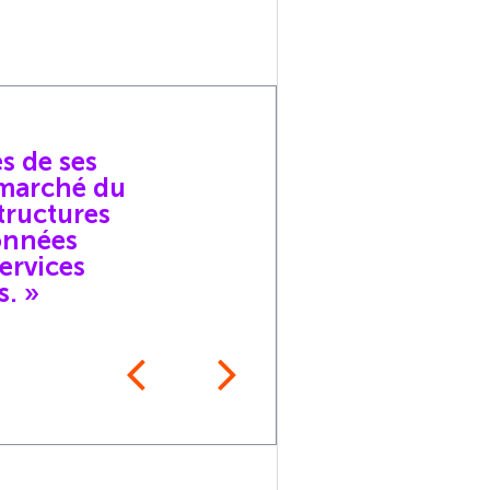
s de ses
« Av
 marché du
nouv
tructures
bâti
onnées
insc
ervices
tran
s. »
Thierry 