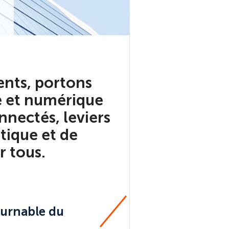
nts, portons
e et numérique
nectés, leviers
étique et de
r tous.
ournable du