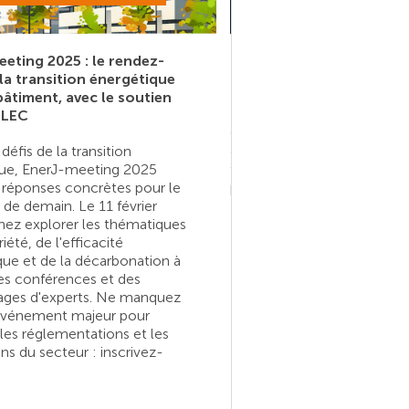
eting 2025 : le rendez-
Électrons Libres : le pod
la transition énergétique
GIMELEC
bâtiment, avec le soutien
Électrons Libres est le pod
ELEC
GIMELEC, qui fédère les en
défis de la transition
de la filière électronuméri
ue, EnerJ-meeting 2025
française. Abonnez-vous a
s réponses concrètes pour le
pour ne pas louper nos épis
de demain. Le 11 février
nez explorer les thématiques
iété, de l'efficacité
que et de la décarbonation à
des conférences et des
ges d'experts. Ne manquez
événement majeur pour
 les réglementations et les
ns du secteur : inscrivez-