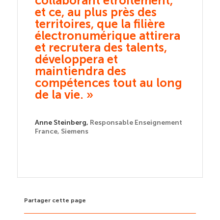
ent,
collaborant étroitement,
collab
es
et ce, au plus près des
et ce,
ière
territoires, que la filière
territo
tirera
électronumérique attirera
élect
nts,
et recrutera des talents,
et rec
développera et
dével
maintiendra des
maint
u long
compétences tout au long
compé
de la vie. »
de la v
eignement
Anne Steinberg,
Responsable Enseignement
Anne Stei
France, Siemens
France, S
Partager cette page