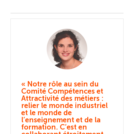
 du
« Notre rôle au sein du
« Notr
 et
Comité Compétences et
Comit
rs :
Attractivité des métiers :
Attrac
triel
relier le monde industriel
relier
et le monde de
et le
 la
l’enseignement et de la
l’ense
formation. C’est en
format