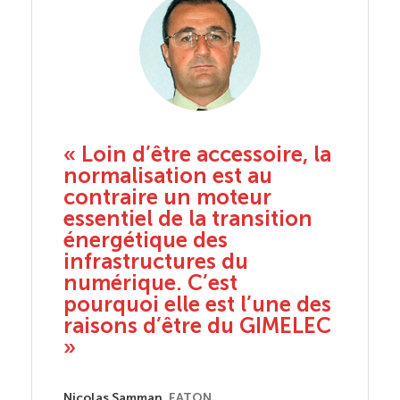
s du
« Loin d’être accessoire, la
« Pour
tout à
normalisation est au
soit l
contraire un moteur
d’un n
on
essentiel de la transition
est i
striels
énergétique des
fédére
ent
infrastructures du
allian
numérique. C’est
ses ad
utions
pourquoi elle est l’une des
au qu
in en
raisons d’être du GIMELEC
n
»
Séverine 
e »
Nicolas Samman,
EATON