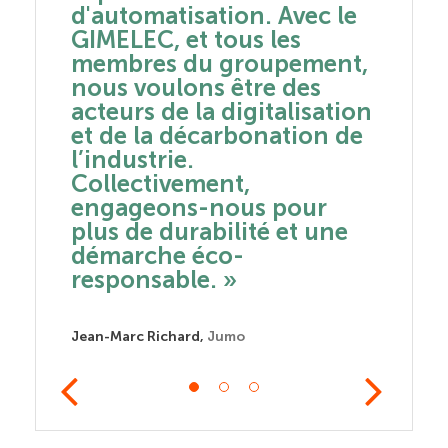
Avec le
Aujourd'hui au côté du
indu
es
GIMELEC et en tant que
GIM
pement,
fournisseur mondial de
une 
 des
solutions
éch
alisation
d'automatisation, de
mem
tion de
sécurité et
part
d'infrastructures, nous
réal
donnons aux entreprises
eng
pour
du monde entier les
l'in
et une
moyens de s’engager
durablement vers une
Jean-Y
industrie décarbonée. »
,