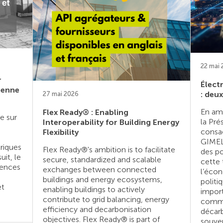
22 mai
r
Électr
éenne
: deu
27 mai 2026
En am
Flex Ready® : Enabling
e sur
la Pré
Interoperability for Building Energy
consac
Flexibility
GIMEL
triques
Flex Ready®'s ambition is to facilitate
des po
uit, le
secure, standardized and scalable
cette 
uences
exchanges between connected
l’écon
buildings and energy ecosystems,
polit
et
enabling buildings to actively
import
contribute to grid balancing, energy
comme
efficiency and decarbonisation
décarb
objectives. Flex Ready® is part of
souver