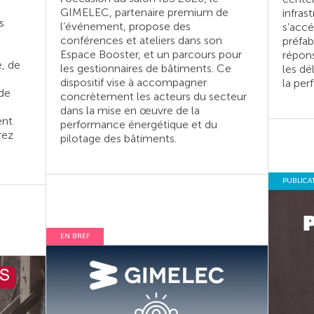
GIMELEC, partenaire premium de
infras
s
l’événement, propose des
s’accé
conférences et ateliers dans son
préfa
Espace Booster, et un parcours pour
répons
e, de
les gestionnaires de bâtiments. Ce
les dé
dispositif vise à accompagner
la per
de
concrètement les acteurs du secteur
dans la mise en œuvre de la
ent
performance énergétique et du
rez
pilotage des bâtiments.
PUBLICA
EN BREF