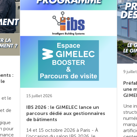
9 juille
ents :
le
Préfa
une m
GIMEL
15 juillet 2026
 et le
Une in
IBS 2026 : le GIMELEC lance un
et de
struct
parcours dédié aux gestionnaires
numér
de bâtiments
gique
marqué
n pour
14 et 15 octobre 2026 à Paris - À
artifi
rmance
l’occasion du salon IBS 2026, le
center