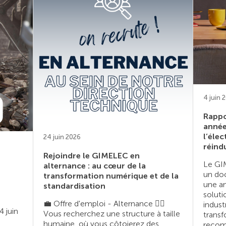
4 juin 
Rappo
année
l’élec
24 juin 2026
réind
Rejoindre le GIMELEC en
Le GI
alternance : au cœur de la
un do
transformation numérique et de la
une an
standardisation
soluti
💼 Offre d'emploi - Alternance 👉🏼
indust
4 juin
Vous recherchez une structure à taille
transf
humaine, où vous côtoierez des
recomp