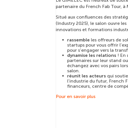
Le GIMELEC est heureux de soute
partenaire du French Fab Tour, à
Situé aux confluences des stratégi
(Industry 2025), le salon ouvre les
innovations et formations industri
rassemble
les offreurs de s
startups pour vous offrir l’e
pour s’engager vers la trans
dynamise les relations
! En 
partenaires sur leur stand ou
échangez avec vos pairs lor
salon.
réunit les acteurs
qui soutie
l’industrie du futur, French
financeurs, centre de comp
Pour en savoir plus