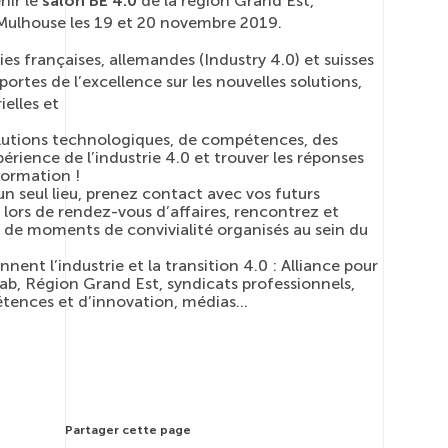
nir le
salon BE 4.0
de la région Grand Est,
 Mulhouse les 19 et 20 novembre 2019.
es françaises, allemandes (Industry 4.0) et suisses
 portes de l’excellence sur les nouvelles solutions,
elles et
olutions technologiques, de compétences, des
xpérience de l’industrie 4.0 et trouver les réponses
formation !
un seul lieu, prenez contact avec vos futurs
 lors de rendez-vous d’affaires, rencontrez et
s de moments de convivialité organisés au sein du
nnent l’industrie et la transition 4.0 : Alliance pour
 Fab, Région Grand Est, syndicats professionnels,
étences et d’innovation, médias…
Partager cette page