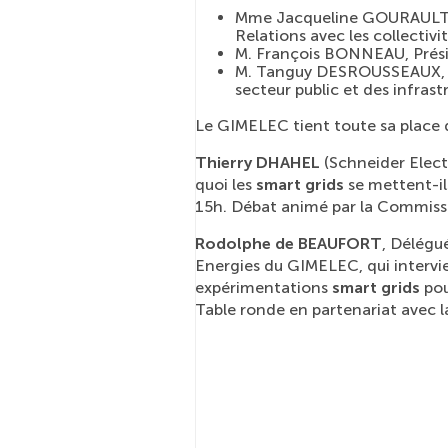
Mme Jacqueline GOURAULT, M
Relations avec les collectivit
M. François BONNEAU, Prési
M. Tanguy DESROUSSEAUX, D
secteur public et des infra
Le GIMELEC tient toute sa place 
Thierry DHAHEL
(Schneider Elect
quoi les
smart grids
se mettent-il
15h. Débat animé par la Commissi
Rodolphe de BEAUFORT
, Délégu
Energies du GIMELEC, qui intervie
expérimentations
smart grids
pou
Table ronde en partenariat avec l