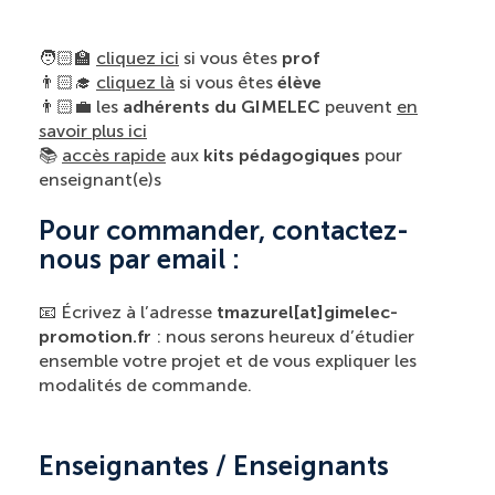
🧑🏻‍🏫
cliquez ici
si vous êtes
prof
👨🏻‍🎓
cliquez là
si vous êtes
élève
👨🏻‍💼 les
adhérents du GIMELEC
peuvent
en
savoir plus ici
📚
accès rapide
aux
kits pédagogiques
pour
enseignant(e)s
Pour commander, contactez-
nous par email :
📧 Écrivez à l’adresse
tmazurel[at]gimelec-
promotion.fr
: nous serons heureux d’étudier
ensemble votre projet et de vous expliquer les
modalités de commande.
Enseignantes / Enseignants